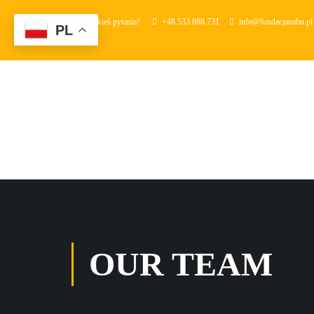
Masz jakieś pytania?
+48 533 888 731
info@fundacjanabu.pl
PL
OUR TEAM