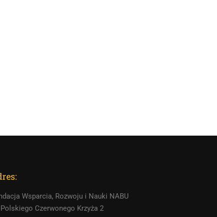
res:
ndacja Wsparcia, Rozwoju i Nauki NABU
. Polskiego Czerwonego Krzyża 2