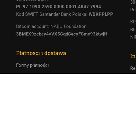
38
PL 97 1090 2590 0000 0001 4847 7994
Po
Kod SWIFT Santander Bank Polska:
WBKPPLPP
KR
Bitcoin account: NABU Foundation
RE
3BMEX9zcbcy4vVX5CqdCecyFCmo93ktwjH
NI
Płatności i dostawa
In
Formy płatności
Re
Czas realizacji i koszt zamówienia
Po