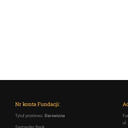
Nr konta Fundacji:
Ad
Tytuł przelewu:
Darowizna
Fu
ul
Santander Bank