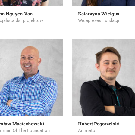
na Nguyen Van
Katarzyna Wielgus
cjalista ds. projektów
Wiceprezes Fundacji
sław Maciechowski
Hubert Pogorzelski
irman Of The Foundation
Animator