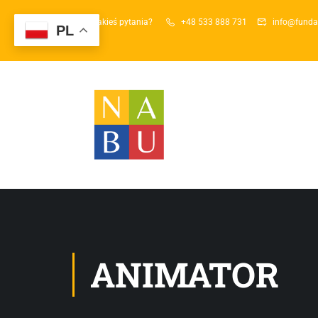
Masz jakieś pytania?
+48 533 888 731
info@funda
PL
ANIMATOR