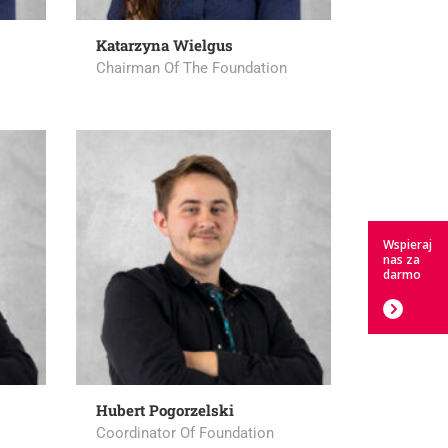
Katarzyna Wielgus
Chairman Of The Foundation
Wspieraj
nas za
darmo
Hubert Pogorzelski
Coordinator Of Foundation