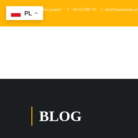
Masz jakieś pytania?
+48 533 888 731
info@fundacjanabu.pl
PL
BLOG