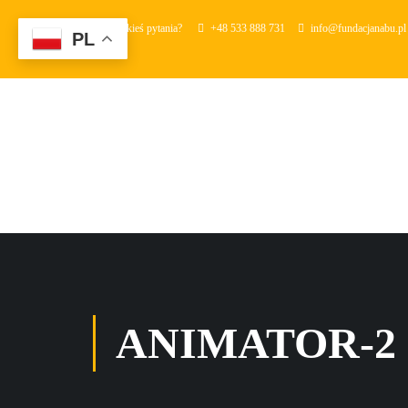
Masz jakieś pytania?
+48 533 888 731
info@fundacjanabu.pl
PL
ANIMATOR-2