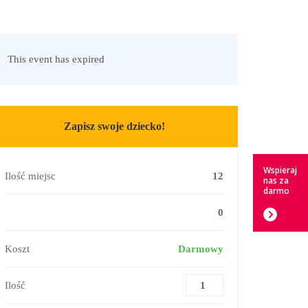
This event has expired
Zapisz swoje dziecko!
Wspieraj
Ilość miejsc
12
nas za
darmo
0
Koszt
Darmowy
Ilość