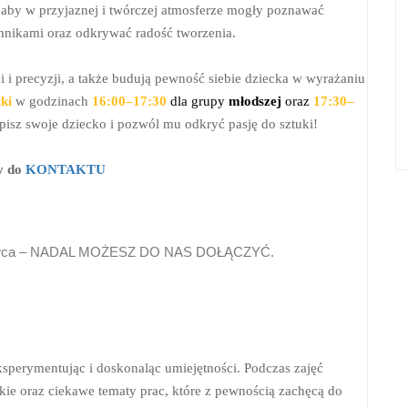
 aby w przyjaznej i twórczej atmosferze mogły poznawać
chnikami oraz odkrywać radość tworzenia.
i i precyzji, a także budują pewność siebie dziecka w wyrażaniu
ki
w godzinach
16:00–17:30
dla grupy
młodszej
oraz
17:30–
apisz swoje dziecko i pozwól mu odkryć pasję do sztuki!
y do
KONTAKTU
czerwca – NADAL MOŻESZ DO NAS DOŁĄCZYĆ.
eksperymentując i doskonaląc umiejętności. Podczas zajęć
ie oraz ciekawe tematy prac, które z pewnością zachęcą do