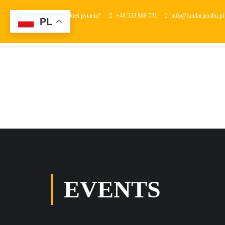
Masz jakieś pytania?
+48 533 888 731
info@fundacjanabu.pl
PL
EVENTS