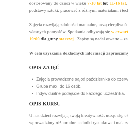
dostosowany do dzieci w wieku
7-10 lat
lub
11-16 lat
,
podstawy sztuki, pracować z różnymi materiałami i te
Zajęcia rozwijają zdolności manualne, uczą cierpliwośc
własnych pomysłów. Spotkania odbywają się
w czwart
19:00
dla grupy
starszej
. Zapisy są nadal otwarte – z
W celu uzyskania dokładnych informacji zapraszam
OPIS ZAJĘĆ
Zajęcia prowadzone są od października do 
Grupa max. do 16 osób.
Indywidualne podejście do każdego uczestnika.
OPIS KURSU
U nas dzieci rozwijają swoją kreatywność, ucząc się, 
wprowadzimy różnorodne techniki rysunkowe i malarsk