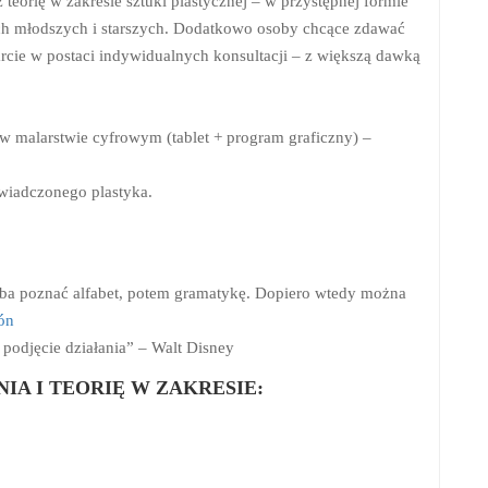
eorię w zakresie sztuki plastycznej – w przystępnej formie
ych młodszych i starszych. Dodatkowo osoby chcące zdawać
rcie w postaci indywidualnych konsultacji – z większą dawką
 w malarstwie cyfrowym (tablet + program graficzny) –
świadczonego plastyka.
eba poznać alfabet, potem gramatykę. Dopiero wtedy można
ón
podjęcie działania” – Walt Disney
A I TEORIĘ W ZAKRESIE: