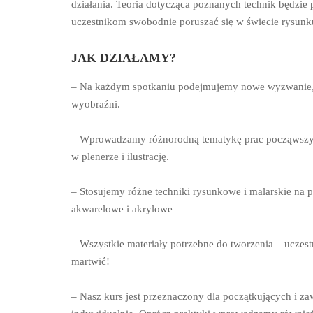
działania. Teoria dotycząca poznanych technik będzie
uczestnikom swobodnie poruszać się w świecie rysunku
JAK DZIAŁAMY?
– Na każdym spotkaniu podejmujemy nowe wyzwanie, dl
wyobraźni.
– Wprowadzamy różnorodną tematykę prac począwszy od
w plenerze i ilustrację.
– Stosujemy różne techniki rysunkowe i malarskie na pr
akwarelowe i akrylowe
– Wszystkie materiały potrzebne do tworzenia – uczestn
martwić!
– Nasz kurs jest przeznaczony dla początkujących i z