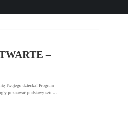
 OTWARTE –
źnię Twojego dziecka! Program
mogły poznawać podstawy sztuki,