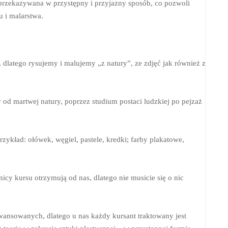
 przekazywana w przystępny i przyjazny sposób, co pozwoli
 i malarstwa.
atego rysujemy i malujemy „z natury”, ze zdjęć jak również z
 martwej natury, poprzez studium postaci ludzkiej po pejzaż
zykład: ołówek, węgiel, pastele, kredki; farby plakatowe,
icy kursu otrzymują od nas, dlatego nie musicie się o nic
awansowanych, dlatego u nas każdy kursant traktowany jest