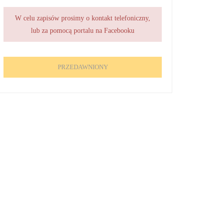
W celu zapisów prosimy o kontakt telefoniczny,
lub za pomocą portalu na Facebooku
PRZEDAWNIONY