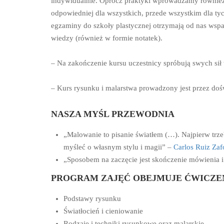
indywidualnie. Oprócz praktyki wprowadzamy również t
odpowiedniej dla wszystkich, przede wszystkim dla t
egzaminy do szkoły plastycznej otrzymają od nas wspa
wiedzy (również w formie notatek).
– Na zakończenie kursu uczestnicy spróbują swych sił
– Kurs rysunku i malarstwa prowadzony jest przez do
NASZA MYŚL PRZEWODNIA
„Malowanie to pisanie światłem (…). Najpierw trz
myśleć o własnym stylu i magii” –
Carlos Ruiz Zaf
„Sposobem na zaczęcie jest skończenie mówienia i 
PROGRAM ZAJĘĆ OBEJMUJE ĆWICZENI
Podstawy rysunku
Światłocień i cieniowanie
Rodzaje i techniki rysunkowe oraz malarskie