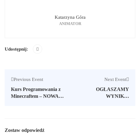
Katarzyna Góra
ANIMATOR
Udostępnij:
Previous Event
Next Event
Kurs Programowania z
OGŁASZAMY
Minecraftem – NOWA
WYNIKI I
GRUPA, ZAPISY
KONKURSU NA
OTWARTE
MINIGRANTY DLA
WOLONTARIUSZY –
EDYCJA 2026!
Zostaw odpowiedź