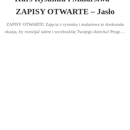
ZAPISY OTWARTE – Jasło
ZAPISY OTWARTE! Zajęcia z rysunku i malarstwa to doskonała
okazja, by rozwijać talent i wyobraźnię Twojego dziecka! Program
został dostosowany do dzieci w wieku 7-10 lat lub 11-16 lat, aby
w przyjaznej i twórczej atmosferze mogły poznawać podstawy
sztuki, pracować …