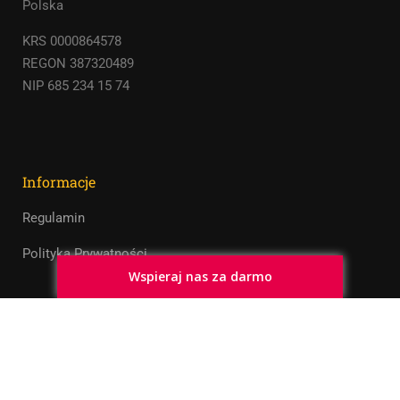
Polska
KRS 0000864578
REGON 387320489
NIP 685 234 15 74
Informacje
Regulamin
Polityka Prywatności
Wspieraj nas za darmo